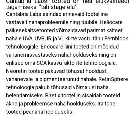
Cantabria Labsi tooted on hea elukvaliteedi
tagamiseks: "tähistage elu".
Cantabria Labs esindab erinevaid tooteliine
vastavalt nahaprobleemile ning tüübile. Heliocare
päikesekaitsetooted võimaldavad parimat kaitset
nahale UVA, UVB, IR ja VL kiirte vastu tänu Fernblock
tehnoloogiale. Endocare liini tooted on mõeldud
vananemisvastaseks nahahoolduseks ning on
erilised oma SCA kasvufaktorite tehnoloogiale.
Neoretin tooted pakuvad tõhusat hooldust
vananevale ja pigmenteerunud nahale. RetinSphere
tehnoloogia pakub tõhusaid võimalusi naha
helendamiseks. Biretix tooteliin sisaldab tooteid
akne ja probleemse naha hoolduseks. Iraltone
tooted peanaha hoolduseks.