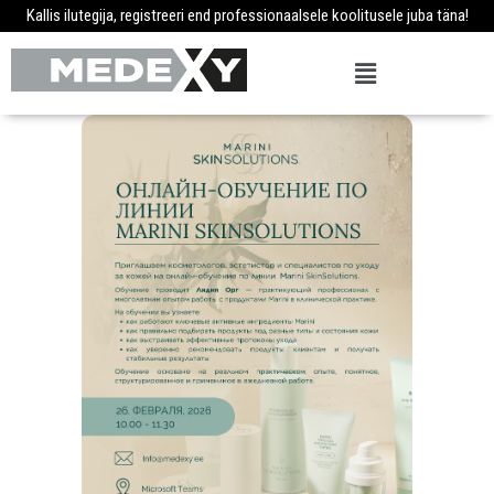
Kallis ilutegija, registreeri end professionaalsele koolitusele juba täna!