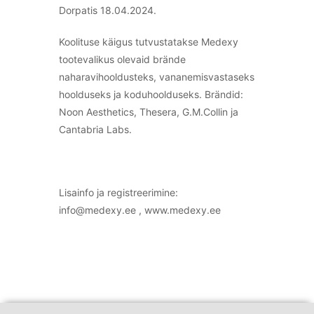
Dorpatis 18.04.2024.
Koolituse käigus tutvustatakse Medexy
tootevalikus olevaid brände
naharavihooldusteks, vananemisvastaseks
hoolduseks ja koduhoolduseks. Brändid:
Noon Aesthetics, Thesera, G.M.Collin ja
Cantabria Labs.
Lisainfo ja registreerimine:
info@medexy.ee , www.medexy.ee