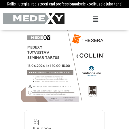
Kallis ilutegija, registreeri end professionaalsele koolitusele juba täna!
Kuupäev