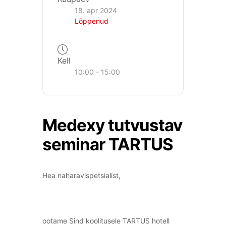
18. apr 2024
Lõppenud
Kell
10:00 - 15:00
Medexy tutvustav
seminar TARTUS
Hea naharavispetsialist,
ootame Sind koolitusele TARTUS hotell