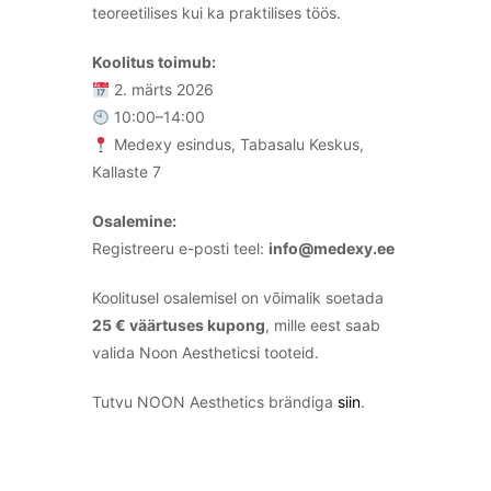
teoreetilises kui ka praktilises töös.
Koolitus toimub:
2. märts 2026
10:00–14:00
Medexy esindus, Tabasalu Keskus,
Kallaste 7
Osalemine:
Registreeru e-posti teel:
info@medexy.ee
Koolitusel osalemisel on võimalik soetada
25 € väärtuses kupong
, mille eest saab
valida Noon Aestheticsi tooteid.
Tutvu NOON Aesthetics brändiga
siin
.