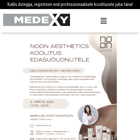
Kallis ilutegija, registreeri end professionaalsele koolitusele juba täna!