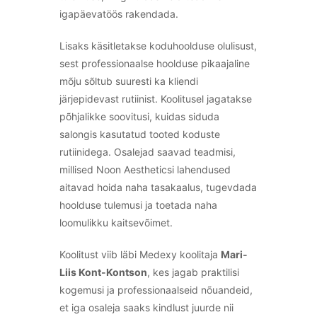
igapäevatöös rakendada.
Lisaks käsitletakse koduhoolduse olulisust,
sest professionaalse hoolduse pikaajaline
mõju sõltub suuresti ka kliendi
järjepidevast rutiinist. Koolitusel jagatakse
põhjalikke soovitusi, kuidas siduda
salongis kasutatud tooted koduste
rutiinidega. Osalejad saavad teadmisi,
millised Noon Aestheticsi lahendused
aitavad hoida naha tasakaalus, tugevdada
hoolduse tulemusi ja toetada naha
loomulikku kaitsevõimet.
Koolitust viib läbi Medexy koolitaja
Mari-
Liis Kont-Kontson
, kes jagab praktilisi
kogemusi ja professionaalseid nõuandeid,
et iga osaleja saaks kindlust juurde nii