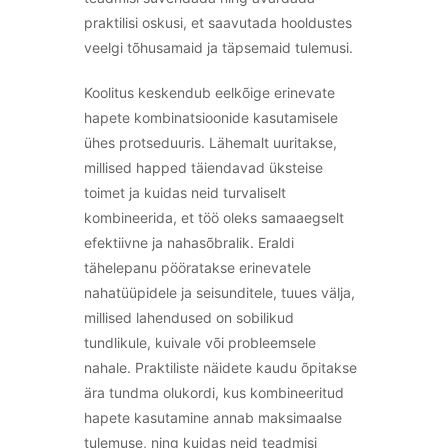
praktilisi oskusi, et saavutada hooldustes
veelgi tõhusamaid ja täpsemaid tulemusi.
Koolitus keskendub eelkõige erinevate
hapete kombinatsioonide kasutamisele
ühes protseduuris. Lähemalt uuritakse,
millised happed täiendavad üksteise
toimet ja kuidas neid turvaliselt
kombineerida, et töö oleks samaaegselt
efektiivne ja nahasõbralik. Eraldi
tähelepanu pööratakse erinevatele
nahatüüpidele ja seisunditele, tuues välja,
millised lahendused on sobilikud
tundlikule, kuivale või probleemsele
nahale. Praktiliste näidete kaudu õpitakse
ära tundma olukordi, kus kombineeritud
hapete kasutamine annab maksimaalse
tulemuse, ning kuidas neid teadmisi