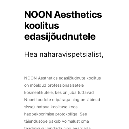
NOON Aesthetics
koolitus
edasijõudnutele
Hea naharavispetsialist,
NOON Aesthetics edasijõudnute koolitus
on mõeldud professionaalsetele
kosmeetikutele, kes on juba tuttavad
Nooni toodete eripäraga ning on läbinud
sissejuhatava koolituse koos
happekoorimise protokolliga. See
täiendusõpe pakub võimalust oma
teadmisi süvendada ning avardada