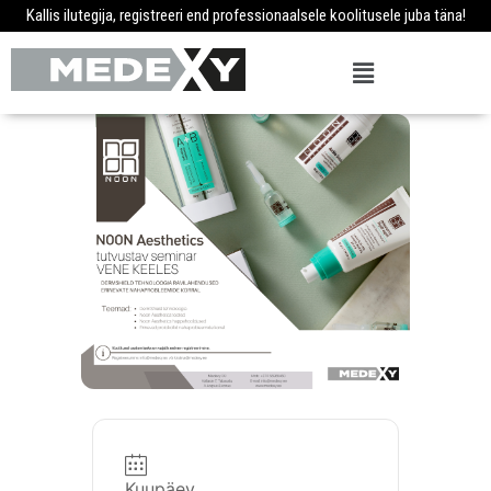
Kallis ilutegija, registreeri end professionaalsele koolitusele juba täna!
Kuupäev