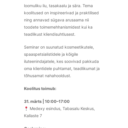
loomuliku ilu, tasakaalu ja sära. Tema
koolitused on inspireerivad ja praktilised
ning annavad sügava arusaama nii
toodete toimemehhanismidest kui ka
teadlikust kliendisuhtlusest.
Seminar on suunatud kosmeetikutele,
spaaspetsialistidele ja kõigile
iluteenindajatele, kes soovivad pakkuda
oma klientidele puhtamat, teadlikumat ja
tõhusamat nahahooldust.
Koolitus toimub:
31. märts | 10:00–17:00
Medexy esindus, Tabasalu Keskus,
Kallaste 7