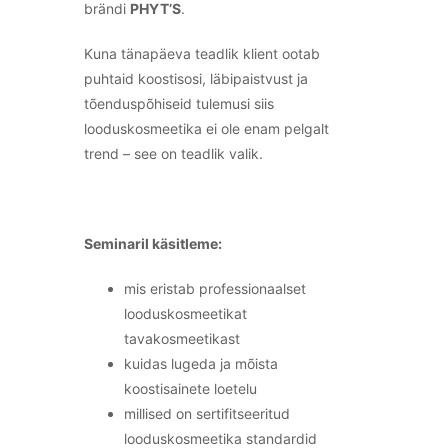
brändi
PHYT’S
.
Kuna tänapäeva teadlik klient ootab
puhtaid koostisosi, läbipaistvust ja
tõenduspõhiseid tulemusi siis
looduskosmeetika ei ole enam pelgalt
trend – see on teadlik valik.
Seminaril käsitleme:
mis eristab professionaalset
looduskosmeetikat
tavakosmeetikast
kuidas lugeda ja mõista
koostisainete loetelu
millised on sertifitseeritud
looduskosmeetika standardid