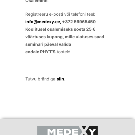
Osalemine:
Registreeru e-posti või telefoni teel:
info@medexy.ee,
+372 56965450
Koolitusel osalemiseks soeta 25 €
väärtuses kupong, mille ulatuses saad
seminari päeval valida
endale PHYT’S
tooteid.
Tutvu brändiga
siin
.