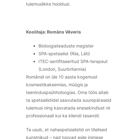
tulemuslikke hooldusi.
Koolitaja: Romāns Vēveris
Bioloogiateaduste magister
SPA-spetsialist (Riia, Läti)
ITEC-sertifitseeritud SPA-terapeut
(London, Suurbritannia)
Romānsil on üle 10 aasta kogemust
kosmeetikakeemias, müügis ja
teeninduspsühholoogias. Oma töös aitab
ta spetsialistidel saavutada suurepäraseid
tulemusi ning kasvatada enesekindlust nii
professionaali kui ka kliendi tasandil.
Ta usub, et nahaspetsialistid on tõelised
kunstnikud – nad toovad esile inimese