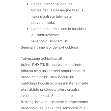
kuidas ühendada looduse
toimeained ja kaasaegne teadus
maksimaalsete tulemuste
saavutamiseks
kuidas pakkuda kliendile terviklikku
ja usaldusväärset
nahahoolduskogemust
Seminaril viime läbi demo-hoolduse.
Tutvustame põhjalikumalt
brändi
PHYT’S
filosoofiat, toimeainete
päritolu ning unikaalseid ampullhooldusi.
Bränd on tuntud 100% loodusliku
päritoluga koostiste, orgaaniliste taimsete
ekstraktide ja kõrge professionaalse
kvaliteedi poolest. See ühendab
ökoloogilise vastutustunde ja tipptasemel
nahahoolduse, pakkudes sensoorseid ja