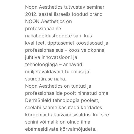
Noon Aesthetics tutvustav seminar
2012. aastal Iisraelis loodud bränd
NOON Aesthetics on
professionaalne
nahahooldustoodete sari, kus
kvaliteet, tipptasemel koostisosad ja
professionaalsus – koos valdkonna
juhtiva innovatsiooni ja
tehnoloogiaga – annavad
muljetavaldavaid tulemusi ja
suurepärase naha.
Noon Aesthetics on tuntud ja
professionaalide poolt hinnatud oma
DermShield tehnoloogia poolest,
seeläbi saame kasutada kordades
kõrgemaid aktiivainesisaldusi kui see
senini võimalik on olnud ilma
ebameeldivate kõrvalmõjudeta.