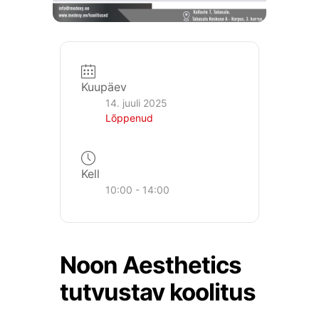
Kuupäev
14. juuli 2025
Lõppenud
Kell
10:00 - 14:00
Noon Aesthetics
tutvustav koolitus