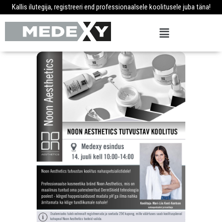
Kallis ilutegija, registreeri end professionaalsele koolitusele juba täna!