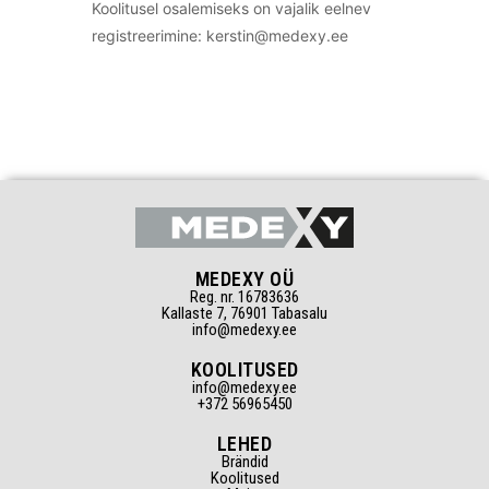
Koolitusel osalemiseks on vajalik eelnev
registreerimine: kerstin@medexy.ee
MEDEXY OÜ
Reg. nr. 16783636
Kallaste 7, 76901 Tabasalu
info@medexy.ee
KOOLITUSED
info@medexy.ee
+372 56965450
LEHED
Brändid
Koolitused