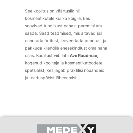
See koolitus on väärtuslik nii
kosmeetikutele kui ka kõigile, kes
soovivad tundlikust nahast paremini aru
saada. Saad teadmised, mis aitavad sul
ennetada ärritust, leevendada punetust ja
pakkuda kliendile enesekindlust oma naha
osas. Koolitust viib läbi
Ave Raudmäe
,
kogenud koolitaja ja kosmeetikatoodete
spetsialist, kes jagab praktilisi nõuandeid
ja teaduspõhist lähenemist.