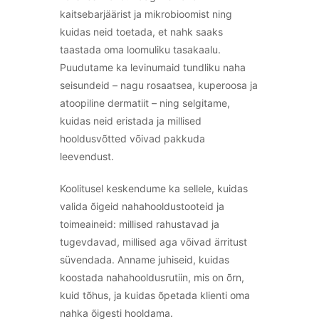
kaitsebarjäärist ja mikrobioomist ning
kuidas neid toetada, et nahk saaks
taastada oma loomuliku tasakaalu.
Puudutame ka levinumaid tundliku naha
seisundeid – nagu rosaatsea, kuperoosa ja
atoopiline dermatiit – ning selgitame,
kuidas neid eristada ja millised
hooldusvõtted võivad pakkuda
leevendust.
Koolitusel keskendume ka sellele, kuidas
valida õigeid nahahooldustooteid ja
toimeaineid: millised rahustavad ja
tugevdavad, millised aga võivad ärritust
süvendada. Anname juhiseid, kuidas
koostada nahahooldusrutiin, mis on õrn,
kuid tõhus, ja kuidas õpetada klienti oma
nahka õigesti hooldama.