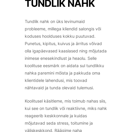
TUNDLIK NAHK
Tundlik nahk on üks levinumaid
probleeme, millega kliendid salongis või
koduses hoolduses kokku puutuvad.
Punetus, kipitus, kuivus ja ärritus võivad
olla igapäevased kaaslased ning mõjutada
inimese enesekindlust ja heaolu. Selle
koolituse eesmärk on aidata sul tundlikku
nahka paremini mõista ja pakkuda oma
klientidele lahendusi, mis toovad
nähtavaid ja tunda olevaid tulemusi.
Koolitusel käsitleme, mis toimub nahas siis,
kui see on tundlik või reaktiivne, miks nahk
reageerib keskkonnale ja kuidas
mõjutavad seda stress, toitumine ja
väliskeskkond. Räägime naha