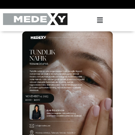
Kallis ilutegija, registreeri end professionaalsele koolitusele juba täna!