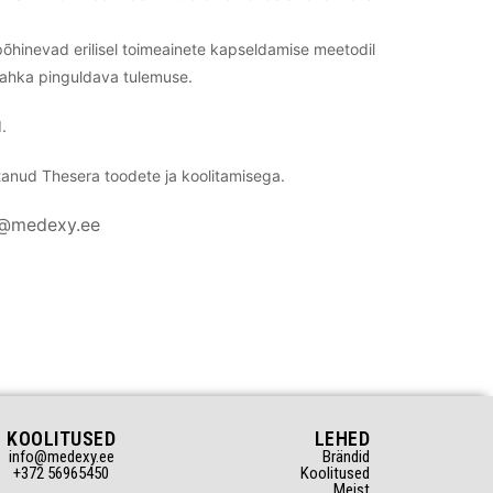
õhinevad erilisel toimeainete kapseldamise meetodil
 nahka pinguldava tulemuse.
.
ötanud Thesera toodete ja koolitamisega.
fo@medexy.ee
KOOLITUSED
LEHED
info@medexy.ee
Brändid
+372 56965450
Koolitused
Meist