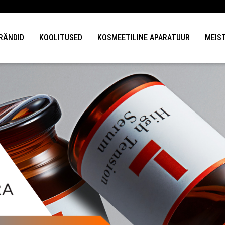
Kallis ilutegija, registreeri end professionaalsele koolitusele juba täna!
RÄNDID
KOOLITUSED
KOSMEETILINE APARATUUR
MEIS