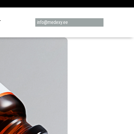
T
info@medexy.ee