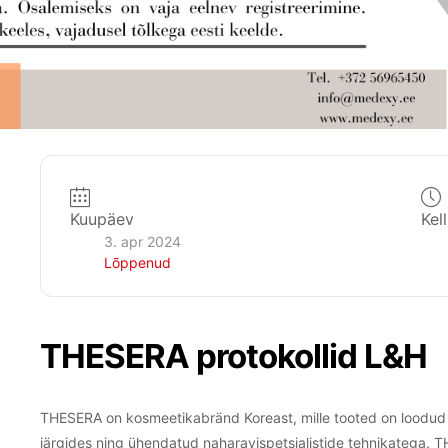
Kuupäev
Kell
3. apr 2024
Lõppenud
THESERA protokollid L&H
THESERA on kosmeetikabränd Koreast, mille tooted on loodud lo
järgides ning ühendatud naharavispetsialistide tehnikatega.