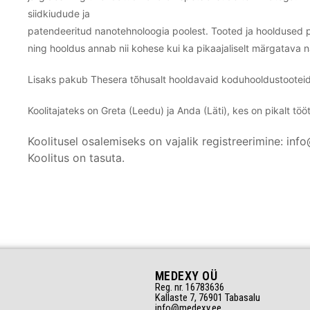
siidkiudude ja
patendeeritud nanotehnoloogia poolest. Tooted ja hooldused p
ning hooldus annab nii kohese kui ka pikaajaliselt märgatava
Lisaks pakub Thesera tõhusalt hooldavaid koduhooldustooteid
Koolitajateks on Greta (Leedu) ja Anda (Läti), kes on pikalt tö
Koolitusel osalemiseks on vajalik registreerimine: in
Koolitus on tasuta.
MEDEXY OÜ
Reg. nr. 16783636
Kallaste 7, 76901 Tabasalu
info@medexy.ee