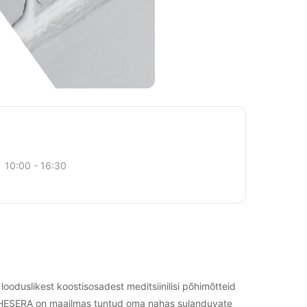
10:00 - 16:30
oduslikest koostisosadest meditsiinilisi põhimõtteid
 THESERA on maailmas tuntud oma nahas sulanduvate