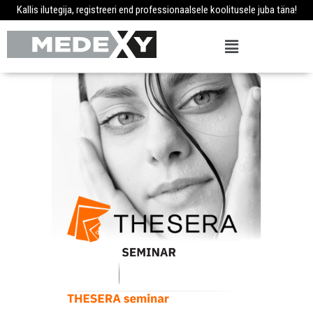
Kallis ilutegija, registreeri end professionaalsele koolitusele juba täna!