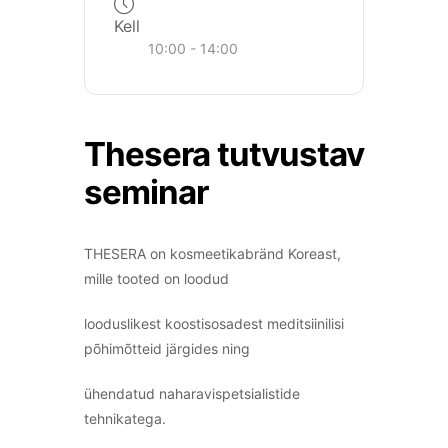
Kell
10:00 - 14:00
Thesera tutvustav
seminar
THESERA on kosmeetikabränd Koreast,
mille tooted on loodud
looduslikest koostisosadest meditsiinilisi
põhimõtteid järgides ning
ühendatud naharavispetsialistide
tehnikatega.