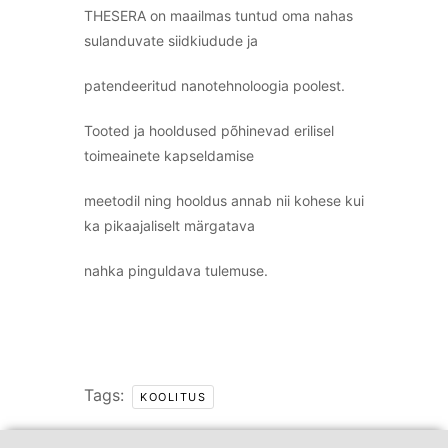
THESERA on maailmas tuntud oma nahas
sulanduvate siidkiudude ja
patendeeritud nanotehnoloogia poolest.
Tooted ja hooldused põhinevad erilisel
toimeainete kapseldamise
meetodil ning hooldus annab nii kohese kui
ka pikaajaliselt märgatava
nahka pinguldava tulemuse.
Tags:
KOOLITUS