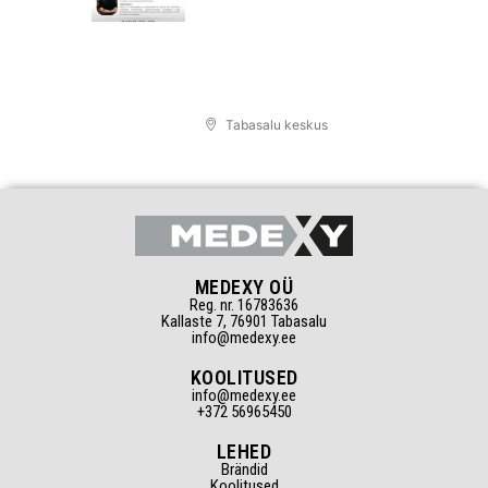
Tabasalu keskus
MEDEXY OÜ
Reg. nr. 16783636
Kallaste 7, 76901 Tabasalu
info@medexy.ee
KOOLITUSED
info@medexy.ee
+372 56965450
LEHED
Brändid
Koolitused